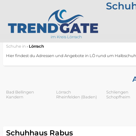
Schuh
im Kreis Lörrach
Schuhe
in
›
Lörrach
Hier findest du Adressen und Angebote in LÖ rund um Halbschuhe,
Bad Bellingen
Lörrach
Schliengen
Kandern
Rheinfelden (Baden)
Schopfheim
Schuhhaus Rabus